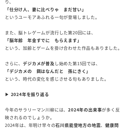
り、
「仕分け人、妻に比べりゃ まだ甘い」
というユーモアあふれる一句が登場しました。
また、脳トレゲームが流行した第20回には、
「脳年齢 年金すでに もらえます」
という、加齢とゲームを掛け合わせた作品もありました。
さらに、
デジカメが普及
し始めた第15回では、
「デジカメの 餌はなんだと 孫にきく」
という、時代の変化を感じさせる句もありました。
▶
2024
年を振り返る
今年のサラリーマン川柳には、
2024年の出来事
が多く反
映されるのでしょうか。
2024年は、年明け早々の
石川県能登地方の地震
、
健康問