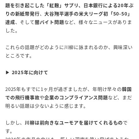
題を引き起こした「紅麹」サプリ、日本銀行による20年ぶ
りの新紙幣発行
、
大谷翔平選手の米大リーグ初「50-50」
達成
、そして
闇バイト問題
など、様々なニュースがありま
した。
これらの話題がどのように川柳に詠まれるのか、興味深い
ところです。
▶
2025
年に向けて
2025年もすでに1ヶ月が過ぎましたが、年明け早々の
韓国
での飛行機事故
や
企業のコンプライアンス問題
など、まだ
明るい話題は少ないように感じます。
しかし、
川柳は前向きなユーモアを届けてくれるもの
で
す。